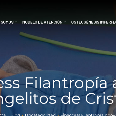
S SOMOS
MODELO DE ATENCIÓN
OSTEOGÉNESIS IMPERF
ss Filantropía
gelitos de Cris
cta
•
Blog
•
Uncategorized
•
Finaccess Filantropía Apoya