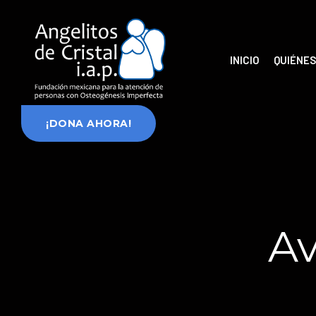
INICIO
QUIÉNE
¡DONA AHORA!
Av