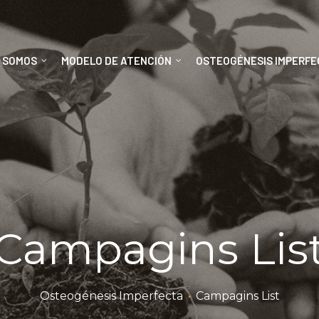
S SOMOS
MODELO DE ATENCIÓN
OSTEOGÉNESIS IMPERF
Campagins Lis
Osteogénesis Imperfecta
•
Campagins List