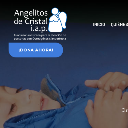
INICIO
QUIÉNE
¡DONA AHORA!
Os